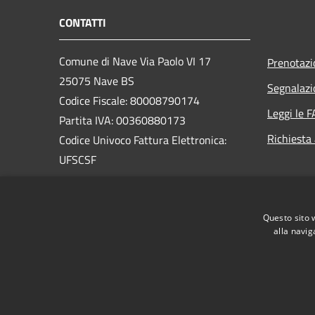
CONTATTI
Comune di Nave Via Paolo VI 17
Prenotaz
25075 Nave BS
Segnalazi
Codice Fiscale: 80008790174
Leggi le 
Partita IVA: 00360880173
Richiesta
Codice Univoco Fattura Elettronica:
UFSCSF
PEC:
protocollo@pec.comune.nave.bs.it
Questo sito 
Centralino Unico: +39 030 2537411
alla navig
RSS
Accessibilità
Privacy
Cookie
Mappa de