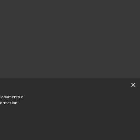
×
nzionamento e
nformazioni
Municipium
Accesso redazione
e di Nave • Powered by
•