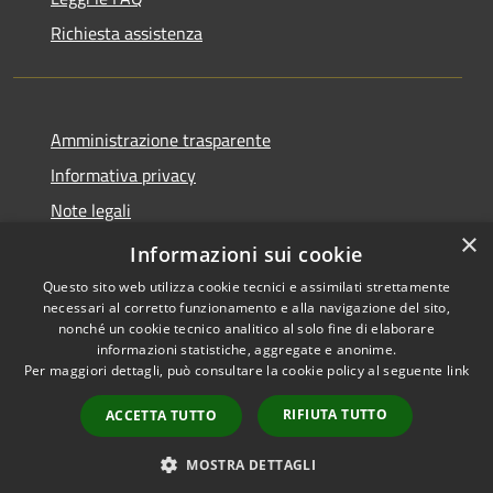
Richiesta assistenza
Amministrazione trasparente
Informativa privacy
Note legali
×
Dichiarazione di accessibilità
Informazioni sui cookie
Questo sito web utilizza cookie tecnici e assimilati strettamente
necessari al corretto funzionamento e alla navigazione del sito,
nonché un cookie tecnico analitico al solo fine di elaborare
informazioni statistiche, aggregate e anonime.
RSS
Copyright © 2026 • Comune di
Per maggiori dettagli, può consultare la cookie policy al seguente
link
Accessibilità
Nave • Powered by
Privacy
Municipium
Accesso
•
RIFIUTA TUTTO
ACCETTA TUTTO
Cookie
redazione
Mappa del sito
MOSTRA DETTAGLI