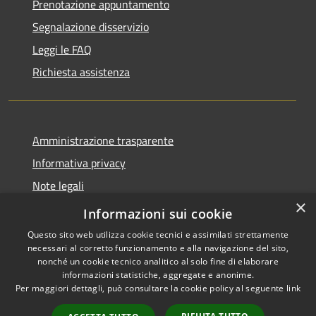
Prenotazione appuntamento
Segnalazione disservizio
Leggi le FAQ
Richiesta assistenza
Amministrazione trasparente
Informativa privacy
Note legali
×
Dichiarazione di accessibilità
Informazioni sui cookie
Questo sito web utilizza cookie tecnici e assimilati strettamente
necessari al corretto funzionamento e alla navigazione del sito,
nonché un cookie tecnico analitico al solo fine di elaborare
informazioni statistiche, aggregate e anonime.
RSS
Copyright © 2026 • Comune di
Per maggiori dettagli, può consultare la cookie policy al seguente
link
Accessibilità
Nave • Powered by
Privacy
Municipium
Accesso
•