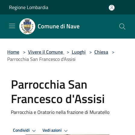
Salta al contenuto principale
Regione Lombardia
Comune di Nave
Home
>
Vivere il Comune
>
Luoghi
>
Chiesa
>
Parrocchia San Francesco d'Assisi
Parrocchia San
Francesco d'Assisi
Parrocchia e Oratorio nella frazione di Muratello
Condividi
Vedi azioni