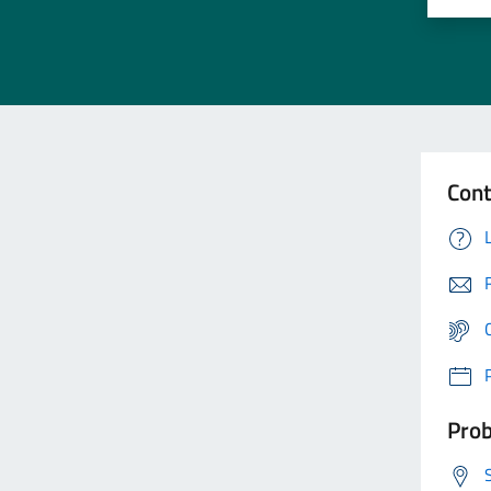
Cont
Prob