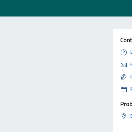
Cont
Prob