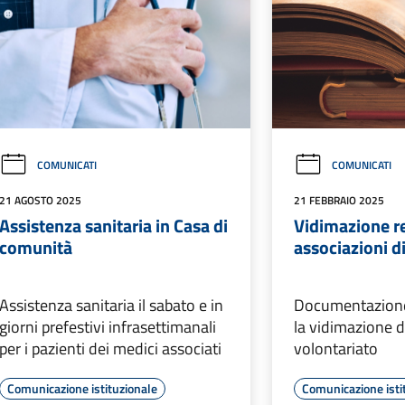
COMUNICATI
COMUNICATI
21 AGOSTO 2025
21 FEBBRAIO 2025
Assistenza sanitaria in Casa di
Vidimazione r
comunità
associazioni d
Assistenza sanitaria il sabato e in
Documentazione
giorni prefestivi infrasettimanali
la vidimazione de
per i pazienti dei medici associati
volontariato
Comunicazione istituzionale
Comunicazione isti