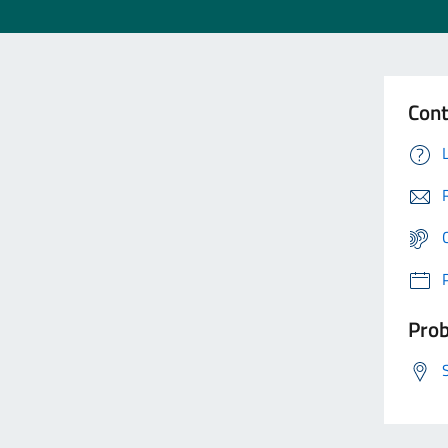
Cont
Prob