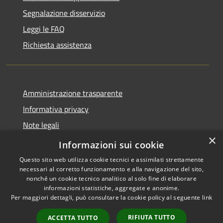
Segnalazione disservizio
Leggi le FAQ
Richiesta assistenza
Amministrazione trasparente
Informativa privacy
Note legali
×
Dichiarazione di accessibilità
Informazioni sui cookie
Questo sito web utilizza cookie tecnici e assimilati strettamente
necessari al corretto funzionamento e alla navigazione del sito,
nonché un cookie tecnico analitico al solo fine di elaborare
informazioni statistiche, aggregate e anonime.
RSS
Copyright © 2026 • Comune di
Per maggiori dettagli, può consultare la cookie policy al seguente
link
Accessibilità
Nave • Powered by
Privacy
Municipium
Accesso
•
RIFIUTA TUTTO
ACCETTA TUTTO