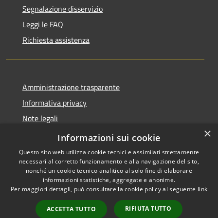
Segnalazione disservizio
Leggi le FAQ
Richiesta assistenza
Amministrazione trasparente
Informativa privacy
Note legali
×
Dichiarazione di accessibilità
Informazioni sui cookie
Questo sito web utilizza cookie tecnici e assimilati strettamente
necessari al corretto funzionamento e alla navigazione del sito,
nonché un cookie tecnico analitico al solo fine di elaborare
informazioni statistiche, aggregate e anonime.
RSS
Copyright © 2026 • Comune di
Per maggiori dettagli, può consultare la cookie policy al seguente
link
Accessibilità
Nave • Powered by
Privacy
Municipium
Accesso
•
RIFIUTA TUTTO
ACCETTA TUTTO