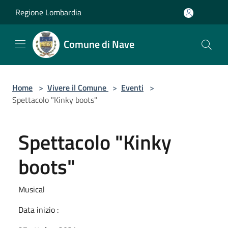
Salta al contenuto principale
Regione Lombardia
Comune di Nave
Home
>
Vivere il Comune
>
Eventi
>
Spettacolo "Kinky boots"
Spettacolo "Kinky
boots"
Musical
Data inizio :