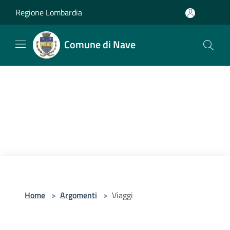
Salta al contenuto principale
Regione Lombardia
Comune di Nave
Home
>
Argomenti
>
Viaggi