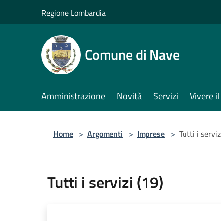
Salta al contenuto principale
Regione Lombardia
Comune di Nave
Amministrazione
Novità
Servizi
Vivere 
Home
>
Argomenti
>
Imprese
>
Tutti i serviz
Tutti i servizi (19)