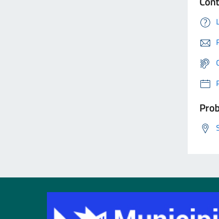
Cont
Prob