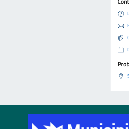
Cont
Prob