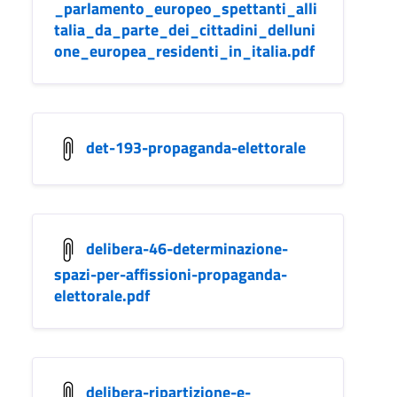
_parlamento_europeo_spettanti_alli
talia_da_parte_dei_cittadini_delluni
one_europea_residenti_in_italia.pdf
det-193-propaganda-elettorale
delibera-46-determinazione-
spazi-per-affissioni-propaganda-
elettorale.pdf
delibera-ripartizione-e-