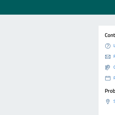
Cont
Prob