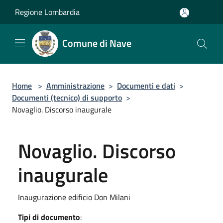
Salta al contenuto principale
Regione Lombardia
Comune di Nave
Home
>
Amministrazione
>
Documenti e dati
>
Documenti (tecnico) di supporto
>
Novaglio. Discorso inaugurale
Novaglio. Discorso
inaugurale
Inaugurazione edificio Don Milani
Tipi di documento
: