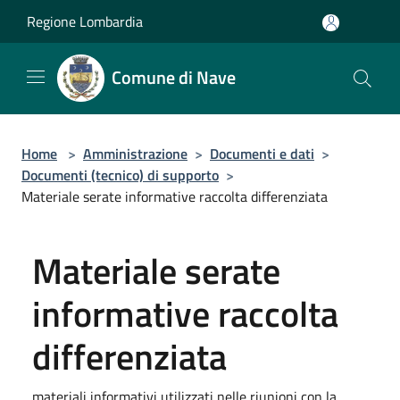
Salta al contenuto principale
Regione Lombardia
Comune di Nave
Home
>
Amministrazione
>
Documenti e dati
>
Documenti (tecnico) di supporto
>
Materiale serate informative raccolta differenziata
Materiale serate
informative raccolta
differenziata
materiali informativi utilizzati nelle riunioni con la