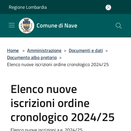
Salta al contenuto principale
Regione Lombardia
Comune di Nave
Home
>
Amministrazione
>
Documenti e dati
>
Documento albo pretorio
>
Elenco nuove iscrizioni ordine cronologico 2024/25
Elenco nuove
iscrizioni ordine
cronologico 2024/25
Elenco nuove iscrizioni a.e. 2024/25