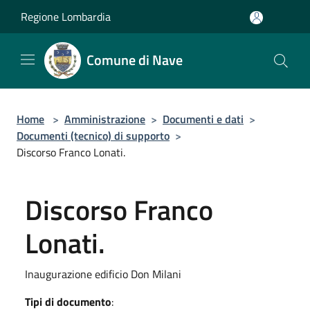
Salta al contenuto principale
Regione Lombardia
Comune di Nave
Home
>
Amministrazione
>
Documenti e dati
>
Documenti (tecnico) di supporto
>
Discorso Franco Lonati.
Discorso Franco
Lonati.
Inaugurazione edificio Don Milani
Tipi di documento
: